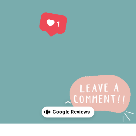
Abriendo...
https://g.page/r/CUKeMhacLZtXEB0/review