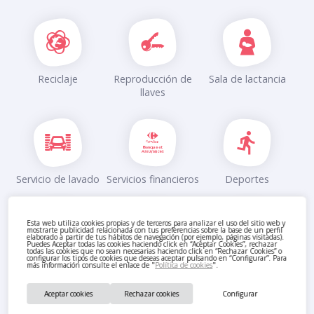
Reciclaje
Reproducción de
Sala de lactancia
llaves
Servicio de lavado
Servicios financieros
Deportes
Esta web utiliza cookies propias y de terceros para analizar el uso del sitio web y
mostrarte publicidad relacionada con tus preferencias sobre la base de un perfil
elaborado a partir de tus hábitos de navegación (por ejemplo, páginas visitadas).
Puedes Aceptar todas las cookies haciendo click en “Aceptar Cookies”, rechazar
todas las cookies que no sean necesarias haciendo click en “Rechazar Cookies” o
configurar los tipos de cookies que deseas aceptar pulsando en “Configurar”. Para
Taller
Taxi
Tintorería
más información consulte el enlace de "
Política de cookies
".
Aceptar cookies
Rechazar cookies
Configurar