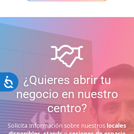
¿Quieres abrir tu
Accesibilidad
negocio en nuestro
centro?
Solicita información sobre nuestros
locales
disponibles
,
stands
o
cesiones de espacio