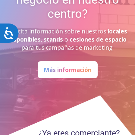
centro?
Solicita información sobre nuestros
locales
Accesibilidad
disponibles
,
stands
o
cesiones de espacio
para tus campañas de marketing.
Más información
¿Ya eres comerciante?