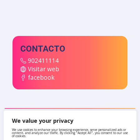
CONTACTO
902411114
Visitar web
facebook
We value your privacy
También te pueden interesar
We use cookies to enhance your browsing experience, serve personalized ads or
content, and analyze our traffic. By clicking "Accept All", you consent to our use
of cookies.