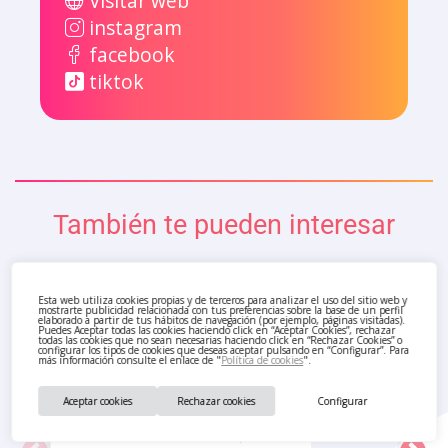
Visitar web
instagram
facebook
tiktok
También te pueden interesar
Esta web utiliza cookies propias y de terceros para analizar el uso del sitio web y
mostrarte publicidad relacionada con tus preferencias sobre la base de un perfil
elaborado a partir de tus hábitos de navegación (por ejemplo, páginas visitadas).
Puedes Aceptar todas las cookies haciendo click en “Aceptar Cookies”, rechazar
todas las cookies que no sean necesarias haciendo click en “Rechazar Cookies” o
configurar los tipos de cookies que deseas aceptar pulsando en “Configurar”. Para
más información consulte el enlace de "
Política de cookies
".
Aceptar cookies
Rechazar cookies
Configurar