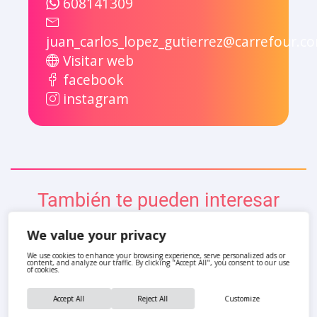
608141309
juan_carlos_lopez_gutierrez@carrefour.c
Visitar web
facebook
instagram
También te pueden interesar
We value your privacy
We use cookies to enhance your browsing experience, serve personalized ads or
content, and analyze our traffic. By clicking "Accept All", you consent to our use
of cookies.
Accept All
Reject All
Customize