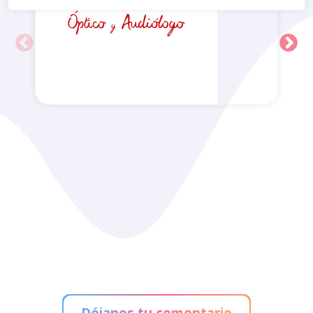
Alain Afflelou
Déjanos tu comentario