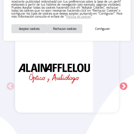
mostrarte publicidad relacionada con tus preferencias sobre la base de un perfil
elaborado a partir de tus hábitos de navegación (por ejemplo, páginas visitadas).
Puedes Aceptar todas las cookies haciendo click en “Aceptar Cookies”, rechazar
todas las cookies que no sean necesarias haciendo click en “Rechazar Cookies” o
configurar los tipos de cookies que deseas aceptar pulsando en “Configurar”. Para
También te pueden interesar
más información consulte el enlace de "
Política de cookies
".
Aceptar cookies
Rechazar cookies
Configurar