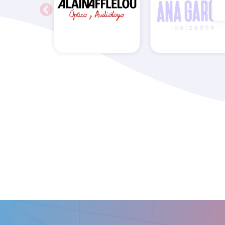
Ana García
Alain Afflelou
Calzados