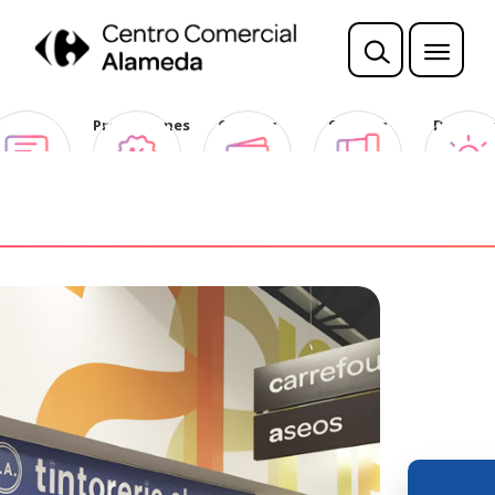
Opina
Promociones
Ofertas
Sorteos
Descubr
Club