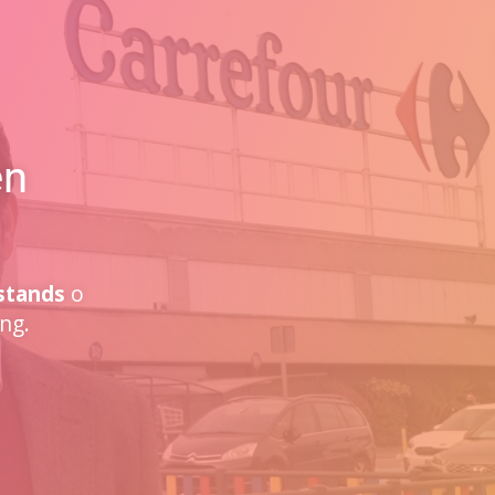
en
stands
o
ng.