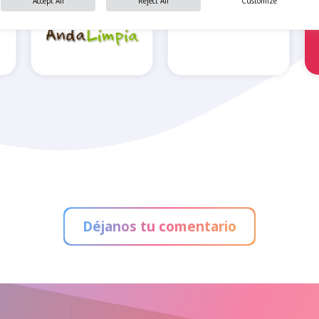
Accept All
Reject All
Customize
AndaLimpia
Basic-Fit
Déjanos tu comentario